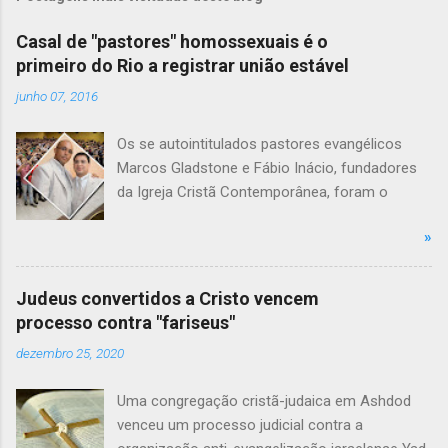
Casal de "pastores" homossexuais é o
primeiro do Rio a registrar união estável
junho 07, 2016
Os se autointitulados pastores evangélicos
Marcos Gladstone e Fábio Inácio, fundadores
da Igreja Cristã Contemporânea, foram o
primeiro casal homossexual no Rio a registrar
»
a união estável em cartório, após a decisão do
Supremo Tribunal Federal (STF). Os dois
oficializaram a união no cartório do 7º Ofício
Judeus convertidos a Cristo vencem
de Notas, no Centro do Rio. A assinatura do
processo contra "fariseus"
documento foi acompanhada por alguns fiéis
dezembro 25, 2020
da igreja. "Hoje eu me sinto orgulhoso de ser
brasileiro e de saber que o meu afeto e o meu
Uma congregação cristã-judaica em Ashdod
amor são reconhecidos pelas nossas leis"
venceu um processo judicial contra a
afirmou Marcos. Os pastores estão juntos há