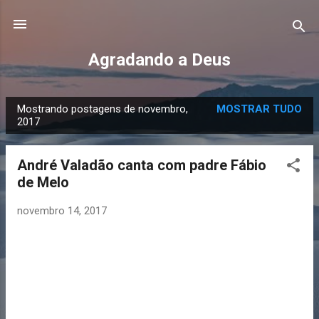
Pular para o conteúdo principal
Agradando a Deus
Mostrando postagens de novembro,
MOSTRAR TUDO
P
2017
o
s
André Valadão canta com padre Fábio
t
de Melo
a
g
novembro 14, 2017
e
n
s