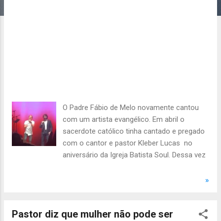
O Padre Fábio de Melo novamente cantou
com um artista evangélico. Em abril o
sacerdote católico tinha cantado e pregado
com o cantor e pastor Kleber Lucas no
aniversário da Igreja Batista Soul. Dessa vez
se juntando ao cantor e pastor André
Valadão, os dois cantaram em Orlando,
»
Estados Unidos, a música Rei dos Reis. Nas
redes sociais o padre Fábio de Melo elogiou
Pastor diz que mulher não pode ser
o amigo: “Obrigado, meu irmão e amigo