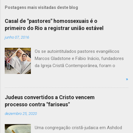
Postagens mais visitadas deste blog
Casal de "pastores" homossexuais é o
primeiro do Rio a registrar união estável
junho 07, 2016
Os se autointitulados pastores evangélicos
Marcos Gladstone e Fábio Inácio, fundadores
da Igreja Cristã Contemporânea, foram o
primeiro casal homossexual no Rio a registrar
»
a união estável em cartório, após a decisão do
Supremo Tribunal Federal (STF). Os dois
oficializaram a união no cartório do 7º Ofício
Judeus convertidos a Cristo vencem
de Notas, no Centro do Rio. A assinatura do
processo contra "fariseus"
documento foi acompanhada por alguns fiéis
dezembro 25, 2020
da igreja. "Hoje eu me sinto orgulhoso de ser
brasileiro e de saber que o meu afeto e o meu
Uma congregação cristã-judaica em Ashdod
amor são reconhecidos pelas nossas leis"